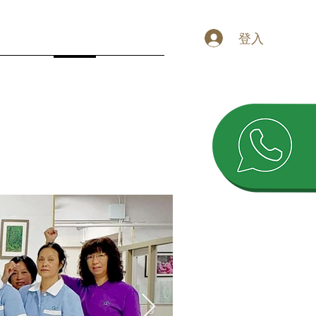
登入
案
價格查詢
攝影套餐
器材租借
esg