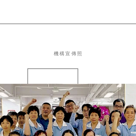
首頁
關於我們
影片製作
直播
錄音室服務
拍攝場地租借
帳篷租借
宣傳方
機構宣傳照